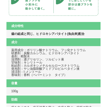
成分特性
歯の組成と同じ、ヒドロキシアパタイト(魚由来)配合
成分
薬用成分：ポリリン酸ナトリウム、フッ化ナトリウム
研磨剤：炭酸カルシウム、ヒドロキシアパタイト
基剤：精製水
湿潤剤：濃グリセリン、ソルビット液
甘味剤：キシリトール
粘結剤：カルボキシメチルセルロースナトリウム
発泡剤：ヤシ油脂肪酸アミドプロピルベタイン液
清涼剤：I-メントール
香味剤：香料（ペパーミント タイプ）
容量
100g
効能