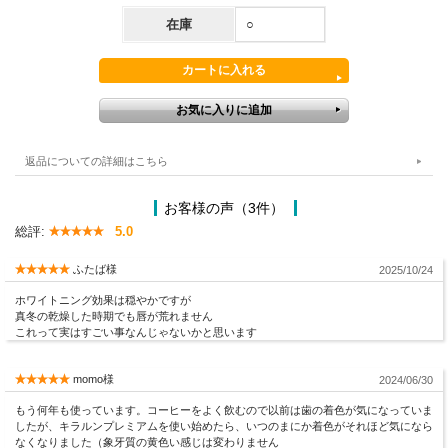
在庫
○
返品についての詳細はこちら
お客様の声（3件）
総評:
5.0
ふたば様
2025/10/24
ホワイトニング効果は穏やかですが
真冬の乾燥した時期でも唇が荒れません
これって実はすごい事なんじゃないかと思います
momo様
2024/06/30
もう何年も使っています。コーヒーをよく飲むので以前は歯の着色が気になっていま
したが、キラルンプレミアムを使い始めたら、いつのまにか着色がそれほど気になら
なくなりました（象牙質の黄色い感じは変わりません