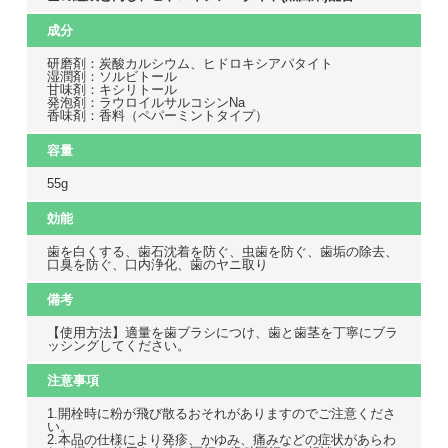
成分
研磨剤：炭酸カルシウム、ヒドロキシアパタイト
湿潤剤：ソルビトール
甘味剤：キシリトール
発泡剤：ラウロイルサルコシンNa
香味剤：香料（ペパーミントタイプ）
容量
55g
効能
歯を白くする、歯石沈着を防ぐ、虫歯を防ぐ、歯垢の除去、
口臭を防ぐ、口内浄化、歯のヤニ取り
備考
【使用方法】適量を歯ブラシにつけ、歯と歯茎を丁寧にブラ
ッシングしてください。
注意事項
1.開栓時に粉が飛び散るおそれがありますのでご注意くださ
い。
2.本品の仕様により発疹、かゆみ、痛みなどの症状があらわ