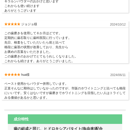
キラルンパウダーのおかげと思います
これからも使い続けます
ありがとうございます
ジョジョ様
2024/10/12
この歯磨きを使用して６か月ほどです。
定期的に歯石取りに歯科医院に行っています。
先日、検査をしていただいたら前と比べて
格段に歯茎の状態が改善しており、先生から
お褒めの言葉をいただきました。
この歯磨きのおかげでとてもうれしくなりました。
これからも続けます。ありがとうございました。
hua様
2024/06/11
ペースト使用からパウダー併用しています。
正直そんなに期待はしていなかったのですが、市販のホワイトニングと比べても格段
にいいです。安くはないですが歯磨きでホワイトニングを目指したい人はトライして
みる価値があるかと思います。
成分特性
歯の組成と同じ、ヒドロキシアパタイト(魚由来)配合