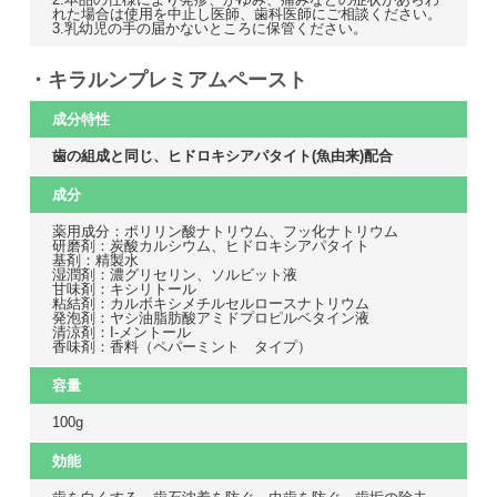
れた場合は使用を中止し医師、歯科医師にご相談ください。
3.乳幼児の手の届かないところに保管ください。
・キラルンプレミアムペースト
成分特性
歯の組成と同じ、ヒドロキシアパタイト(魚由来)配合
成分
薬用成分：ポリリン酸ナトリウム、フッ化ナトリウム
研磨剤：炭酸カルシウム、ヒドロキシアパタイト
基剤：精製水
湿潤剤：濃グリセリン、ソルビット液
甘味剤：キシリトール
粘結剤：カルボキシメチルセルロースナトリウム
発泡剤：ヤシ油脂肪酸アミドプロピルベタイン液
清涼剤：I-メントール
香味剤：香料（ペパーミント タイプ）
容量
100g
効能