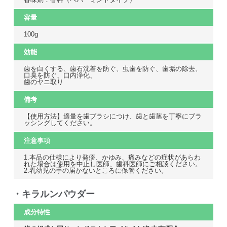
容量
100g
効能
歯を白くする、歯石沈着を防ぐ、虫歯を防ぐ、歯垢の除去、
口臭を防ぐ、口内浄化、
歯のヤニ取り
備考
【使用方法】適量を歯ブラシにつけ、歯と歯茎を丁寧にブラ
ッシングしてください。
注意事項
1.本品の仕様により発疹、かゆみ、痛みなどの症状があらわ
れた場合は使用を中止し医師、歯科医師にご相談ください。
2.乳幼児の手の届かないところに保管ください。
・キラルンパウダー
成分特性