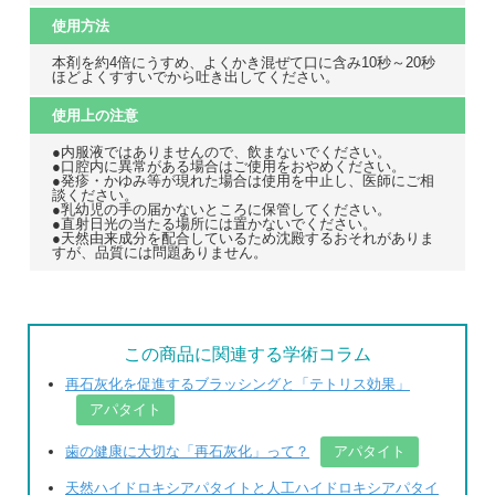
使用方法
本剤を約4倍にうすめ、よくかき混ぜて口に含み10秒～20秒
ほどよくすすいでから吐き出してください。
使用上の注意
●内服液ではありませんので、飲まないでください。
●口腔内に異常がある場合はご使用をおやめください。
●発疹・かゆみ等が現れた場合は使用を中止し、医師にご相
談ください。
●乳幼児の手の届かないところに保管してください。
●直射日光の当たる場所には置かないでください。
●天然由来成分を配合しているため沈殿するおそれがありま
すが、品質には問題ありません。
この商品に関連する学術コラム
再石灰化を促進するブラッシングと「テトリス効果」
アパタイト
歯の健康に大切な「再石灰化」って？
アパタイト
天然ハイドロキシアパタイトと人工ハイドロキシアパタイ