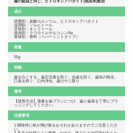
歯の組成と同じ、ヒドロキシアパタイト(魚由来)配合
成分
研磨剤：炭酸カルシウム、ヒドロキシアパタイト
湿潤剤：ソルビトール
甘味剤：キシリトール
発泡剤：ラウロイルサルコシンNa
香味剤：香料（ペパーミントタイプ）
容量
55g
効能
歯を白くする、歯石沈着を防ぐ、虫歯を防ぐ、歯垢の除去、
口臭を防ぐ、口内浄化、歯のヤニ取り
備考
【使用方法】適量を歯ブラシにつけ、歯と歯茎を丁寧にブラ
ッシングしてください。
注意事項
1.開栓時に粉が飛び散るおそれがありますのでご注意くださ
い。
2.本品の仕様により発疹、かゆみ、痛みなどの症状があらわ