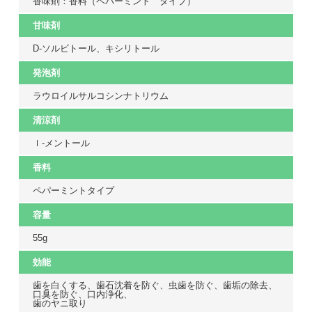
香味剤：香料（ペパーミント タイプ）
甘味剤
D-ソルビトール、キシリトール
発泡剤
ラウロイルサルコシンナトリウム
清涼剤
ｌ-メントール
香料
ペパーミントタイプ
容量
55g
効能
歯を白くする、歯石沈着を防ぐ、虫歯を防ぐ、歯垢の除去、
口臭を防ぐ、口内浄化、
歯のヤニ取り