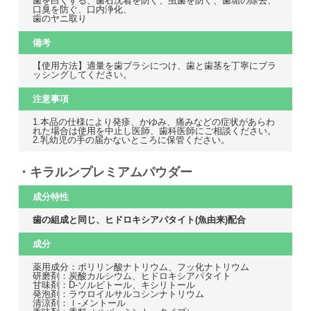
歯を白くする、歯石沈着を防ぐ、虫歯を防ぐ、歯垢の除去、
口臭を防ぐ、口内浄化、
歯のヤニ取り
備考
【使用方法】適量を歯ブラシにつけ、歯と歯茎を丁寧にブラ
ッシングしてください。
注意事項
1.本品の仕様により発疹、かゆみ、痛みなどの症状があらわ
れた場合は使用を中止し医師、歯科医師にご相談ください。
2.乳幼児の手の届かないところに保管ください。
・キラルンプレミアムパウダー
成分特性
歯の組成と同じ、ヒドロキシアパタイト(魚由来)配合
成分
薬用成分：ポリリン酸ナトリウム、フッ化ナトリウム
研磨剤：炭酸カルシウム、ヒドロキシアパタイト
甘味剤：D-ソルビトール、キシリトール
発泡剤：ラウロイルサルコシンナトリウム
清涼剤：ｌ-メントール