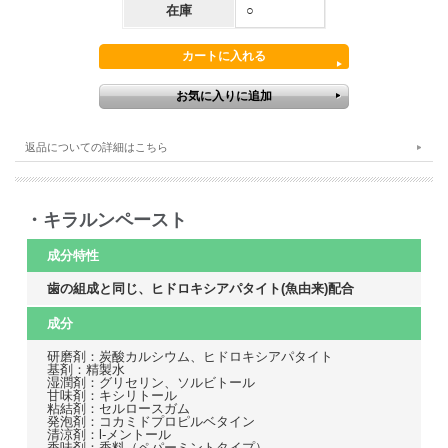
在庫
○
返品についての詳細はこちら
・キラルンペースト
成分特性
歯の組成と同じ、ヒドロキシアパタイト(魚由来)配合
成分
研磨剤：炭酸カルシウム、ヒドロキシアパタイト
基剤：精製水
湿潤剤：グリセリン、ソルビトール
甘味剤：キシリトール
粘結剤：セルロースガム
発泡剤：コカミドプロピルベタイン
清涼剤：l-メントール
香味剤：香料（ペパーミントタイプ）