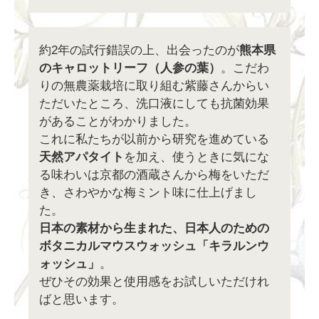
約2年の試行錯誤の上、出会ったのが
熊本県
のキャロットリーフ（人参の葉）
。こだわ
りの無農薬栽培に取り組む紫藤さんからい
ただいたところ、洗口液にしても抗菌効果
があることがわかりました。
これに私たちが以前から研究を進めている
天然アパタイト
を加え、使うときに気にな
る味わいは京都の酒蔵さんから梅をいただ
き、さわやかな梅ミント味に仕上げまし
た。
日本の素材から生まれた、日本人のための
ボタニカルマウスウォッシュ「キラルンウ
ォッシュ」
。
ぜひその効果と使用感をお試しいただけれ
ばと思います。