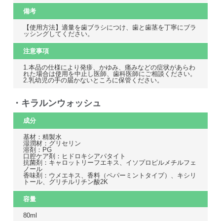
備考
【使用方法】適量を歯ブラシにつけ、歯と歯茎を丁寧にブラ
ッシングしてください。
注意事項
1.本品の仕様により発疹、かゆみ、痛みなどの症状があらわ
れた場合は使用を中止し医師、歯科医師にご相談ください。
2.乳幼児の手の届かないところに保管ください。
・キラルンウォッシュ
成分
基材：精製水
湿潤材：グリセリン
溶剤：PG
口腔ケア剤：ヒドロキシアパタイト
抗菌剤：キャロットリーフエキス、イソプロピルメチルフェ
ノール
香味剤：ウメエキス、香料（ペパーミントタイプ）、キシリ
トール、グリチルリチン酸2K
容量
80ml