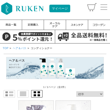
マイページ
TOP
>
ヘア＆バス
>
コンディショナー
1 / 1ページ
（全2件）