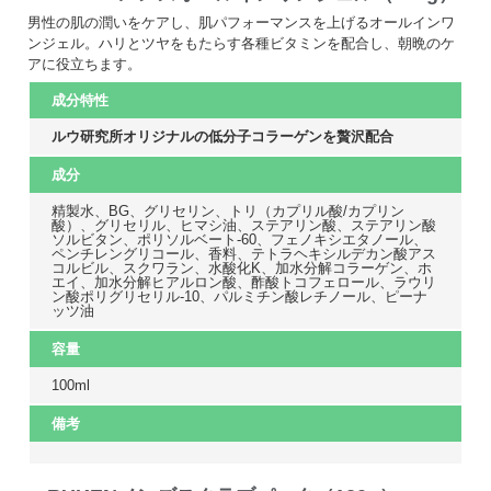
男性の肌の潤いをケアし、肌パフォーマンスを上げるオールインワ
ンジェル。ハリとツヤをもたらす各種ビタミンを配合し、朝晩のケ
アに役立ちます。
成分特性
ルウ研究所オリジナルの低分子コラーゲンを贅沢配合
成分
精製水、BG、グリセリン、トリ（カプリル酸/カプリン
酸）、グリセリル、ヒマシ油、ステアリン酸、ステアリン酸
ソルビタン、ポリソルベート-60、フェノキシエタノール、
ペンチレングリコール、香料、テトラヘキシルデカン酸アス
コルビル、スクワラン、水酸化K、加水分解コラーゲン、ホ
エイ、加水分解ヒアルロン酸、酢酸トコフェロール、ラウリ
ン酸ポリグリセリル-10、パルミチン酸レチノール、ピーナ
ッツ油
容量
100ml
備考