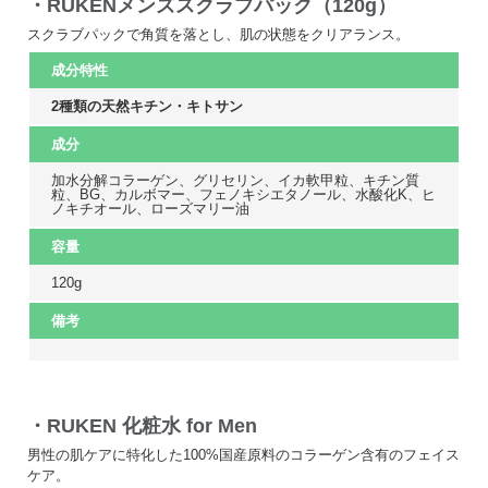
・RUKENメンズスクラブパック（120g）
スクラブパックで角質を落とし、肌の状態をクリアランス。
成分特性
2種類の天然キチン・キトサン
成分
加水分解コラーゲン、グリセリン、イカ軟甲粒、キチン質
粒、BG、カルボマー、フェノキシエタノール、水酸化K、ヒ
ノキチオール、ローズマリー油
容量
120g
備考
・RUKEN 化粧水 for Men
男性の肌ケアに特化した100%国産原料のコラーゲン含有のフェイス
ケア。