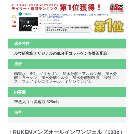
成分特性
ルウ研究所オリジナルの低分子コラーゲンを贅沢配合
成分
精製水、BG、グリセリン、加水分解ヒアルロン酸、加水分
解コラーゲン、加水分解シルク、加水分解卵殻膜、卵殻エキ
ス、フェノキシエタノール、キサンタンガム
内容量
25枚入り（美容液 325ml）
備考
・RUKENメンズオールインワンジェル（100g）