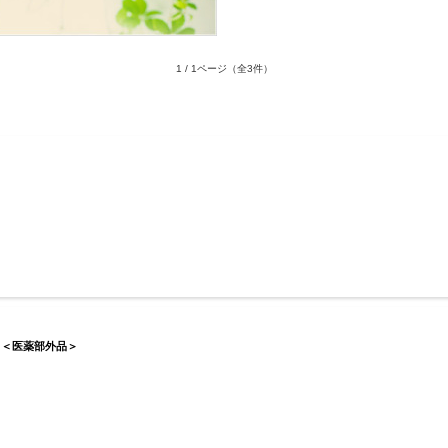
1 / 1ページ
（全3件）
 ＜医薬部外品＞