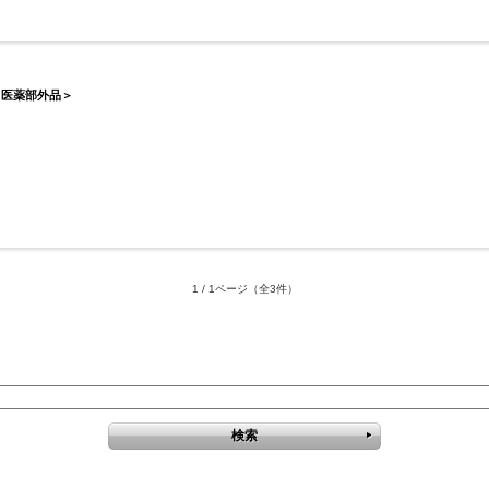
＜医薬部外品＞
1 / 1ページ
（全3件）