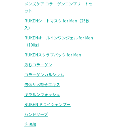
メンズケア コラーゲンコンプリートセ
ット
RUKENシートマスク for Men（25枚
入）
RUKENオールインワンジェル for Men
（100g）
RUKENスクラブパック for Men
飲むコラーゲン
コラーゲンカルシウム
液体サメ軟骨エキス
キラルンウォッシュ
RUKEN ドライシャンプー
ハンドソープ
泡洗顔