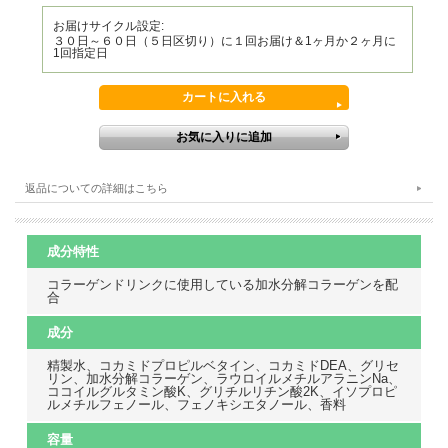
お届けサイクル設定:
３０日～６０日（５日区切り）に１回お届け＆1ヶ月か２ヶ月に
1回指定日
返品についての詳細はこちら
成分特性
コラーゲンドリンクに使用している加水分解コラーゲンを配
合
成分
精製水、コカミドプロピルベタイン、コカミドDEA、グリセ
リン、加水分解コラーゲン、ラウロイルメチルアラニンNa、
ココイルグルタミン酸K、グリチルリチン酸2K、イソプロピ
ルメチルフェノール、フェノキシエタノール、香料
容量