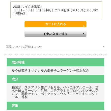
お届けサイクル設定:
３０日～６０日（５日区切り）に１回お届け＆1ヶ月か２ヶ月に
1回指定日
返品についての詳細はこちら
成分特性
ルウ研究所オリジナルの低分子コラーゲンを贅沢配合
成分
精製水、ステアリン酸グリセリル、ベヘニルアルコール、加
水分解コラーゲン、乳酸、ステアラミドプロピルジメチルア
ミン、乳酸セチル、ポリクオタニウム-7、フェノキシエタノ
ール、香料
容量